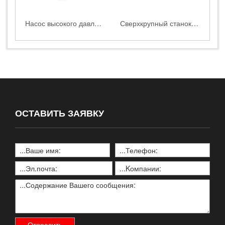
‌Насос высокого давления серии C
Сверхкрупный станок для гидроабразивной резки HEAD WATERJET | HEAD2060|2080|3080|20120BA
ОСТАВИТЬ ЗАЯВКУ