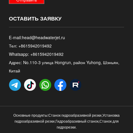
ОСТАВИТЬ ЗАЯВКУ
E-mail:
head@headwaterjet.ru
Тел: +8615942019492
Whatsapp:
+8615942019492
Адрес: No.110-3 улица Hongrun, район Yuhong, Шэньян,
Китай
Основные продукты:
Станок гидроабразивной резки
,
Установка
гидроабразивной резки
,
Гидроабразивный станок
,
Станок для
гидрорезки
.