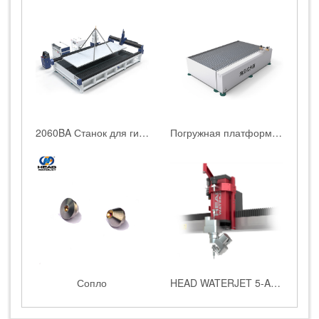
2060BA Станок для гидроабразивной резки толстого металла
Погружная платформа для водоструйной резки HEAD WATERJET
Сопло
HEAD WATERJET 5-AC пятиосевая система резки