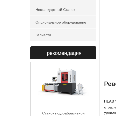
Нестандартный Станок
Опциональное оборудование
Запчасти
рекомендация
Рев
HEAD 
Станок гидроабразивной
отрасл
резки HEAD WATERJET |
уровен
HEAD0303|0404|0606|1010BA