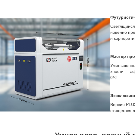
Футуристи
Светящийся 
новенно пре
я корпорати
Мастер про
Уменьшенный
хности — эф
0%!
Эксклюзив
Версия PLU
етящегося л
Умное ядро, полный 