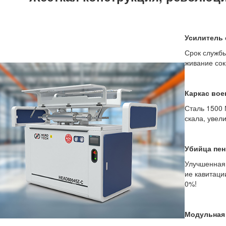
Усилитель 
Срок службы
живание со
Каркас вое
Сталь 1500 
скала, увел
Убийца пе
Улучшенная 
ие кавитаци
0%!
Модульная 