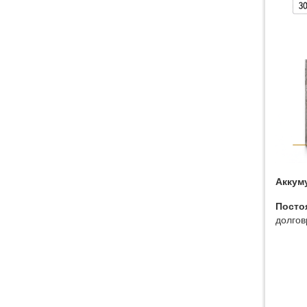
2060BA Станок для
гидроабразивной резки
толстого металла
Аккум
Посто
долгов
Сверхкрупный станок для
гидроабразивной резки HEAD