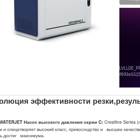
олюция эффективности резки,результ
WATERJET Насос высокого давления серии C:
Crestline Series
и и олицетворяет высокий класс, превосходство и высшее качеств
ь достиг максимума.