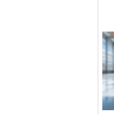
Водяная струйная резка для
листового и трубного
материала