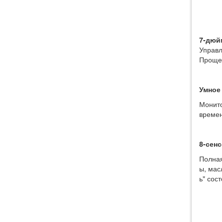
гидроабразивной резки
HEAD1010BB|HEAD1020BB|HEAD1520BB
7-дюй
Управл
Проще
Умное
Монито
времен
8-сен
Станок для гидроабразивной
Полная
резки HEAD4020
ы, мас
ь" сос