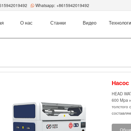
8615942019492
Whatsapp:
+8615942019492
ая
О нас
Станки
Видео
Технолог
‌Насос
HEAD WAT
600 Mpa н
толстого 
составляе
Обще