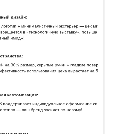
чный дизайн:
логотип + минималистичный экстерьер — цех мг
вращается в «технологичную выставку», повыша
вный имидж!
странства:
 на 30% размер, скрытые ручки + гладкие повер
фективность использования цеха вырастает на 5
ная кастомизация:
S поддерживает индивидуальное оформление св
оготипа — ваш бренд засияет по-новому!
контроль