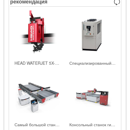
рекомендация
HEAD WATERJET 5X-AC пятиосевая система резки
Специализированный водоохладитель для водоструйных станков HEAD
Самый большой станок для гидроабразивной резки в Китае
Консольный станок гидроабразивной резки HEAD1010BB|HEAD1020BB|HEAD1520BB