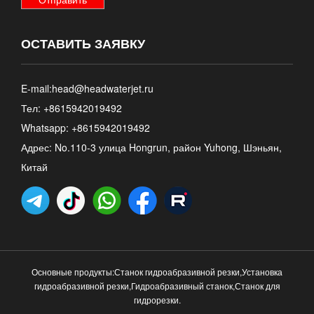
ОСТАВИТЬ ЗАЯВКУ
E-mail:
head@headwaterjet.ru
Тел: +8615942019492
Whatsapp:
+8615942019492
Адрес: No.110-3 улица Hongrun, район Yuhong, Шэньян,
Китай
Основные продукты:
Станок гидроабразивной резки
,
Установка
гидроабразивной резки
,
Гидроабразивный станок
,
Станок для
гидрорезки
.