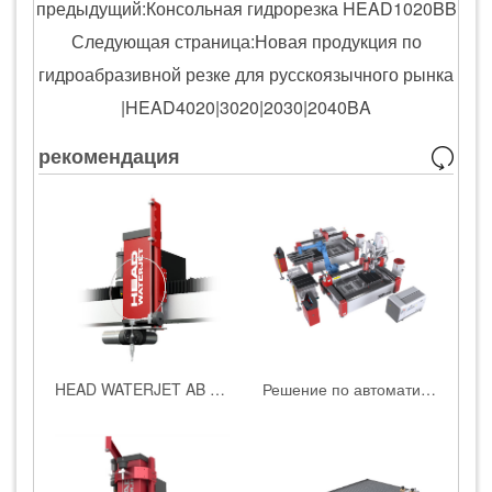
предыдущий:Консольная гидрорезка HEAD1020BB
Следующая страница:Новая продукция по
гидроабразивной резке для русскоязычного рынка
|HEAD4020|3020|2030|2040BA
рекомендация
HEAD WATERJET AB пятиосевая система резки
Решение по автоматизированному водяному резанию углеродного волокна с использованием HEAD WATERJET