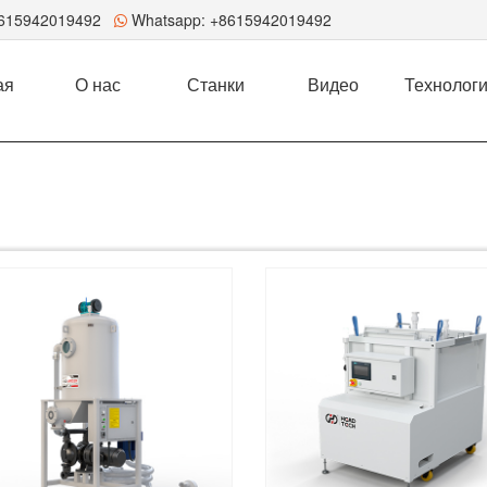
8615942019492
Whatsapp:
+8615942019492
ая
О нас
Станки
Видео
Технолог