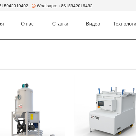
8615942019492
Whatsapp:
+8615942019492
ая
О нас
Станки
Видео
Технолог