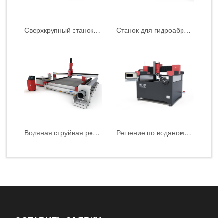
Сверхкрупный станок для гидроабразивной резки HEAD WATERJET | HEAD2060|2080|3080|20120BA
Станок для гидроабразивной резки HEAD WATERJET |HEAD4020|3020|2030|2040BA
Водяная струйная резка для листового и трубного материала
Решение по водяному резанию для подготовки образцов для растяжения с использованием HEAD WATERJET