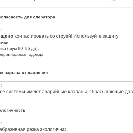
езопасность для оператора
:
ещено
контактировать со струей! Используйте защиту:
очки.
ки (шум 80–85 дБ).
епроницаемая одежда.
ск взрыва от давления
:
Все системы имеют аварийные клапаны, сбрасывающие да
кологичность
:
абразивная резка экологична: