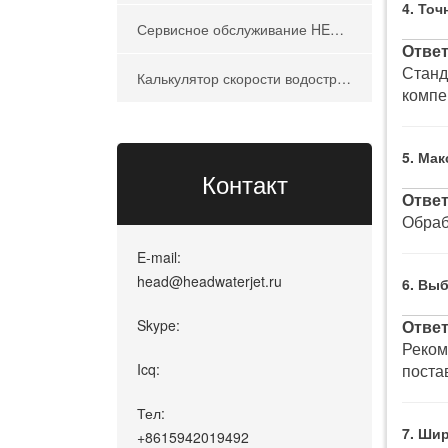
4. То
Сервисное обслуживание HEAD Waterjet
Ответ
Станд
Калькулятор скорости водоструйной резки
компе
5. Ма
Контакт
Ответ
Обраб
E-mail:
head@headwaterjet.ru
6. Вы
Skype:
Ответ
Реком
Icq:
поста
Тел:
7. Ши
+8615942019492