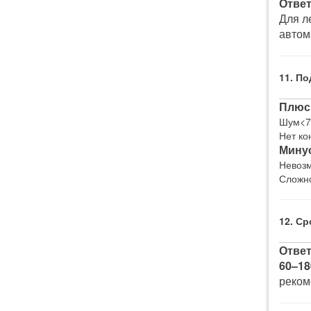
Ответ
Для л
автом
11. П
Плюс
Шум<7
Нет ко
Мину
Невозм
Сложно
12. С
Ответ
60–18
реком