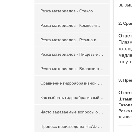
вызыв
Резка материалов - Стекло
2. Ср
Резка материалов - Композитные материалы
Ответ
Резка материалов - Резина и пластик
Плазм
«холо
Резка материалов - Пищевые продукты
медле
отсут
Резка материалов - Волокнистые плиты, изготовленные по влажной технологии
3. Пр
Сравнение гидроабразивной резки с традиционными методами резки
Ответ
Как выбрать гидроабразивный станок для российского рынка
Штамп
Газова
Резка 
Часто задаваемые вопросы о гидроабразивной резке
точнос
Процесс производства HEAD Waterjet