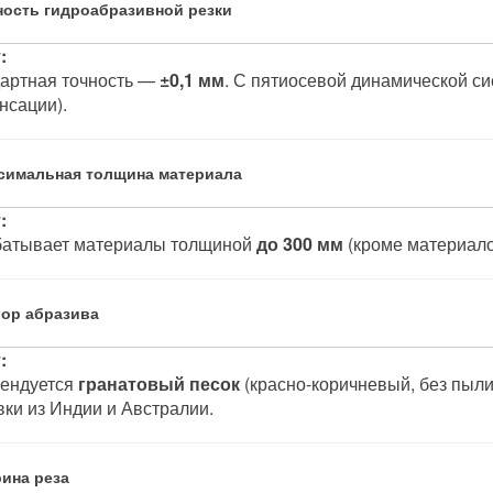
чность гидроабразивной резки
:
артная точность —
±0,1 мм
. С пятиосевой динамической сис
нсации).
ксимальная толщина материала
:
атывает материалы толщиной
до 300 мм
(кроме материало
бор абразива
:
ендуется
гранатовый песок
(красно-коричневый, без пыли
вки из Индии и Австралии.
рина реза