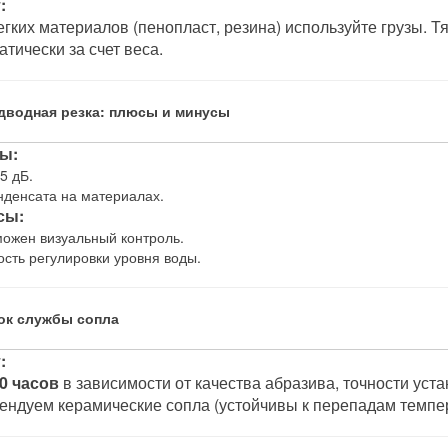
:
егких материалов (пенопласт, резина) используйте грузы.
атически за счет веса.
одводная резка: плюсы и минусы
ы:
5 дБ.
нденсата на материалах.
сы:
ожен визуальный контроль.
сть регулировки уровня воды.
рок службы сопла
:
0 часов
в зависимости от качества абразива, точности уст
ендуем керамические сопла (устойчивы к перепадам темпер