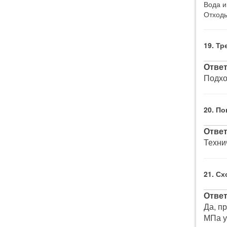
Вода и
Отходы
19. Тр
Ответ
Подхо
20. П
Ответ
Техни
21. С
Ответ
Да, п
МПа у