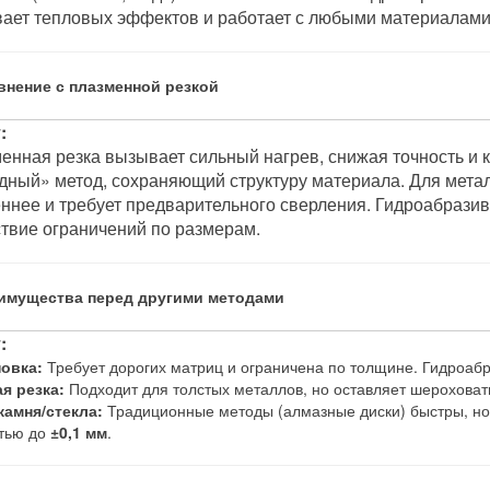
ает тепловых эффектов и работает с любыми материалами,
авнение с плазменной резкой
:
енная резка вызывает сильный нагрев, снижая точность и 
дный» метод, сохраняющий структуру материала. Для метал
ннее и требует предварительного сверления. Гидроабразивна
ствие ограничений по размерам.
еимущества перед другими методами
:
овка:
Требует дорогих матриц и ограничена по толщине. Гидроаб
я резка:
Подходит для толстых металлов, но оставляет шероховат
камня/стекла:
Традиционные методы (алмазные диски) быстры, но 
тью до
±0,1 мм
.