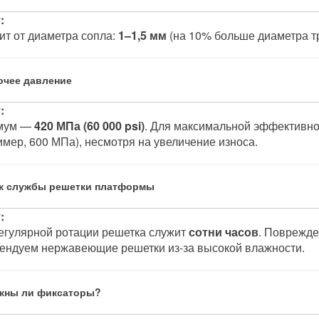
:
ит от диаметра сопла:
1–1,5 мм
(на 10% больше диаметра тр
бочее давление
:
мум —
420 МПа (60 000 psi)
. Для максимальной эффективно
имер, 600 МПа), несмотря на увеличение износа.
ок службы решетки платформы
:
егулярной ротации решетка служит
сотни часов
. Поврежде
ендуем нержавеющие решетки из-за высокой влажности.
ужны ли фиксаторы?