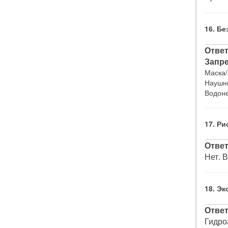
16. Б
Ответ
Запр
Маска/
Наушни
Водон
17. Ри
Ответ
Нет. 
18. Э
Ответ
Гидро