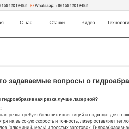
8615942019492
Whatsapp:
+8615942019492
ая
О нас
Станки
Видео
Технолог
то задаваемые вопросы о гидроабра
м гидроабразивная резка лучше лазерной?
:
ная резка требует больших инвестиций и подходит для тонк
тря на высокую скорость и точность, лазер оставляет теп
лов (алюминий, медь) и толстых заготовок. Гидроабразивна