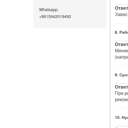
Ответ
Whatsapp:
Завис
+8615942019492
8. Ра
Ответ
Мини
(напр
9. Ср
Ответ
При р
реком
10. Н