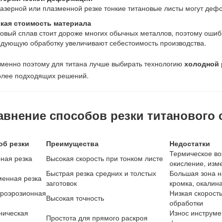
азерной или плазменной резке тонкие титановые листы могут дефо
кая стоимость материала
овый сплав стоит дороже многих обычных металлов, поэтому ошибк
дующую обработку увеличивают себестоимость производства.
менно поэтому для титана лучше выбирать технологию
холодной 
олее подходящих решений.
авнение способов резки титанового 
об резки
Преимущества
Недостатки
Термическое во
ная резка
Высокая скорость при тонком листе
окисление, изм
Быстрая резка средних и толстых
Большая зона н
менная резка
заготовок
кромка, окалин
троэрозионная
Низкая скорость
Высокая точность
обработки
ническая
Износ инструме
Простота для прямого раскроя