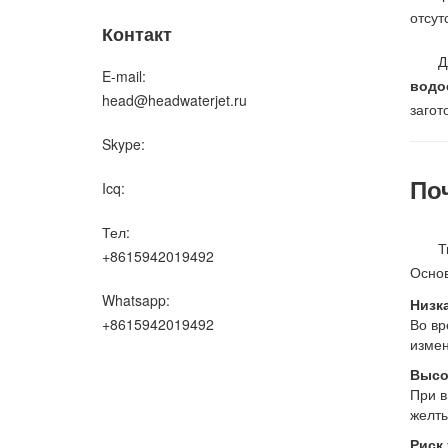
отсут
Контакт
Д
E-mail:
водо
head@headwaterjet.ru
загот
Skype:
По
Icq:
Тел:
Т
+8615942019492
Осно
Whatsapp:
Низк
+8615942019492
Во вр
измен
Высо
При в
желты
Риск