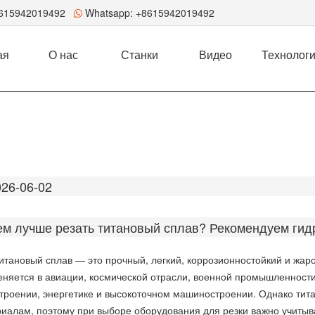
8615942019492
Whatsapp:
+8615942019492
ая
О нас
Станки
Видео
Технолог
026-06-02
ем лучше резать титановый сплав? Рекомендуем гид
итановый сплав — это прочный, легкий, коррозионностойкий и жа
няется в авиации, космической отрасли, военной промышленности
троении, энергетике и высокоточном машиностроении. Однако ти
иалам, поэтому при выборе оборудования для резки важно учитыват