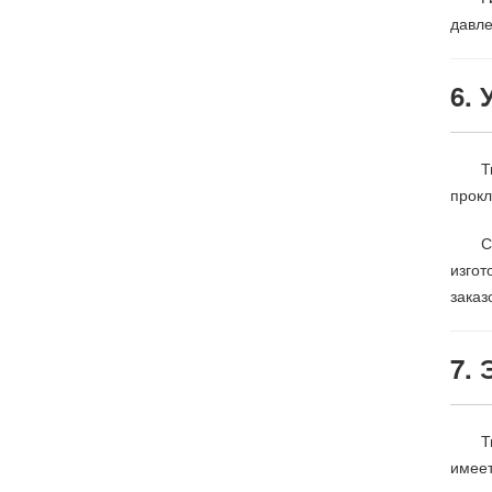
давле
6.
Т
прокл
С
изгот
заказ
7.
Т
имеет