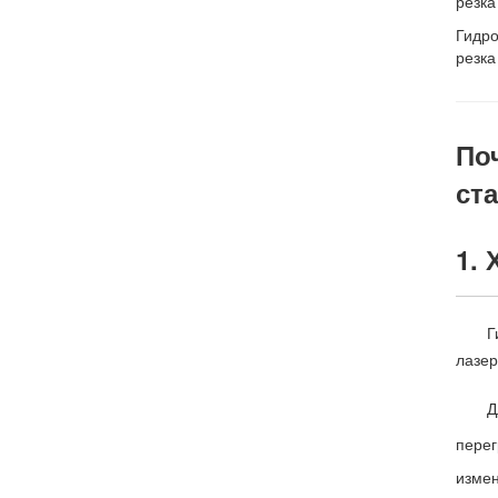
резка
Гидр
резка
По
ст
1.
Г
лазер
Д
перег
измен