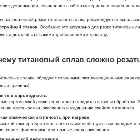
ствие деформации, сохранение свойств материала и снижение пос
ля качественной резки титанового сплава рекомендуется использо
струйный станок
. Особенно это актуально для резки титановых ли
овок и деталей с высокими требованиями к качеству.
чему титановый сплав сложно резат
итановые сплавы обладают отличными эксплуатационными характер
вные причины:
ая теплопроводность
емя термической резки тепло плохо отводится из зоны обработки. 
ению цвета кромки, окислению и ухудшению свойств материала.
кая химическая активность при нагреве
ысокой температуре титан легко взаимодействует с кислородом и а
е, синие, фиолетовые или темные следы окисления.
 термической деформации