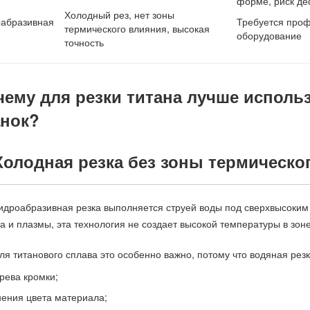
форме, риск д
Холодный рез, нет зоны
оабразивная
Требуется про
термического влияния, высокая
оборудование
точность
чему для резки титана лучше испол
анок?
 Холодная резка без зоны термическо
идроабразивная резка выполняется струей воды под сверхвысоким
а и плазмы, эта технология не создает высокой температуры в зоне
ля титанового сплава это особенно важно, потому что водяная рез
рева кромки;
ения цвета материала;