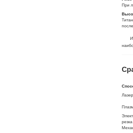
При л
Высо
Титан
после
И
наиб
Ср
Спос
Лазер
Плаз
Элек
резка
Меха