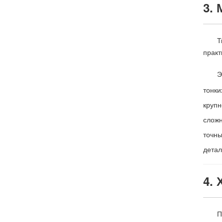
3.
Т
практ
Э
тонки
круп
сложн
точны
детал
4.
П