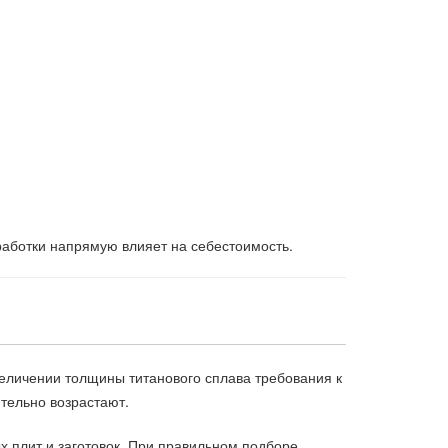
работки напрямую влияет на себестоимость.
величении толщины титанового сплава требования к
тельно возрастают.
х плит и заготовок. При правильном подборе