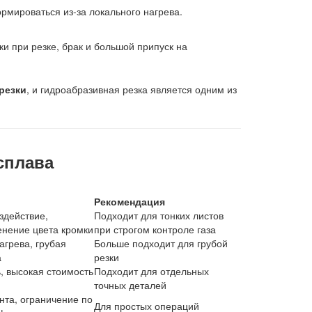
рмироваться из-за локального нагрева.
и при резке, брак и большой припуск на
резки
, и гидроабразивная резка является одним из
сплава
Рекомендация
здействие,
Подходит для тонких листов
енение цвета кромки
при строгом контроле газа
агрева, грубая
Больше подходит для грубой
а
резки
, высокая стоимость
Подходит для отдельных
точных деталей
нта, ограничение по
Для простых операций