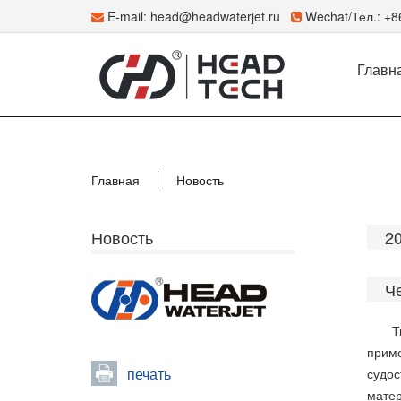
E-mail:
head@headwaterjet.ru
Wechat/Тел.: +
Главн
Главная
Новость
Новость
2
Ч
Т
приме
печать
судос
матер