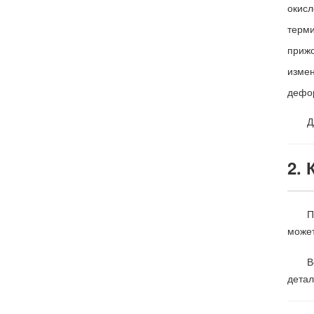
окисл
терми
прижо
измен
дефор
Д
2. 
П
может
В
детал