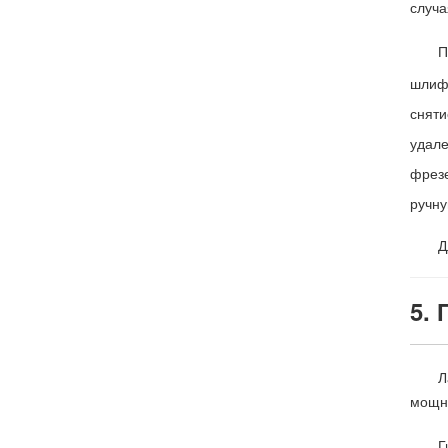
случа
П
шлиф
сняти
удале
фрезе
ручну
Д
5. 
Л
мощно
Г